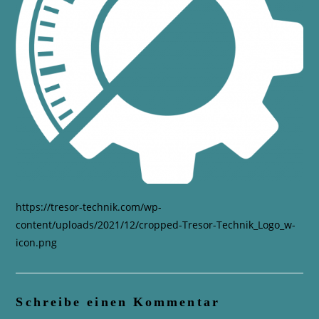
https://tresor-technik.com/wp-
content/uploads/2021/12/cropped-Tresor-Technik_Logo_w-
icon.png
Schreibe einen Kommentar